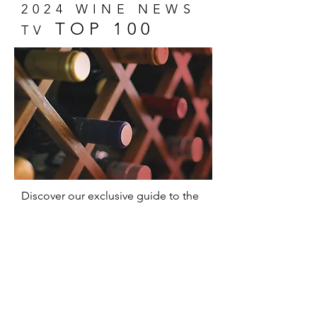
2024 WINE NEWS
TOP 100
TV
Discover our exclusive guide to the
100 most memorable wines of 2024!
A unique selection that captures the
essence of wine and promises
delicious surprises for everyone,
from experts to novices.
Show Me