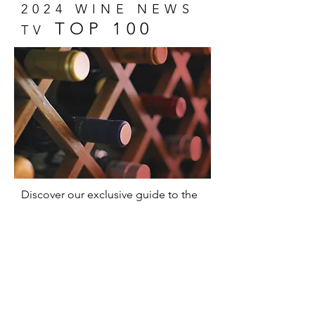
2024 WINE NEWS
TOP 100
TV
Discover our exclusive guide to the
100 most memorable wines of 2024!
A unique selection that captures the
essence of wine and promises
delicious surprises for everyone,
from experts to novices.
Show Me