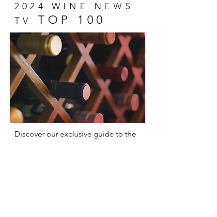
2024 WINE NEWS
TOP 100
TV
Discover our exclusive guide to the
100 most memorable wines of 2024!
A unique selection that captures the
essence of wine and promises
delicious surprises for everyone,
from experts to novices.
Show Me