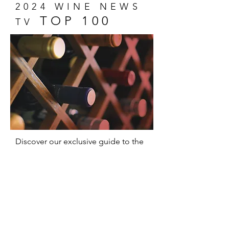
2024 WINE NEWS
TOP 100
TV
Discover our exclusive guide to the
100 most memorable wines of 2024!
A unique selection that captures the
essence of wine and promises
delicious surprises for everyone,
from experts to novices.
Show Me