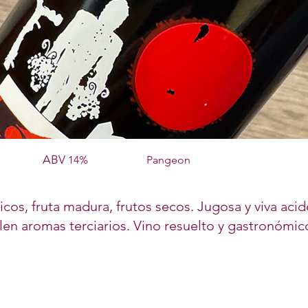
ABV
14%
Pangeon
icos, fruta madura, frutos secos. Jugosa y viva aci
salen aromas terciarios. Vino resuelto y gastronómi