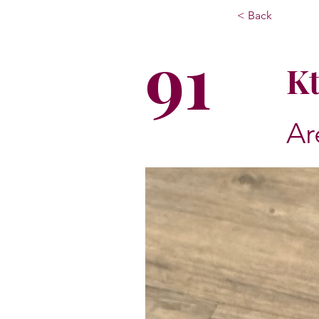
< Back
91
Kt
Ar