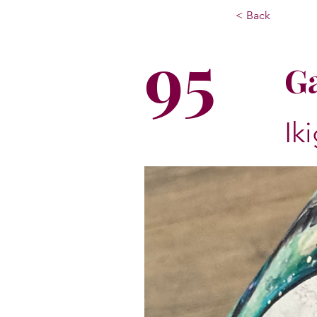
< Back
95
Ga
Iki