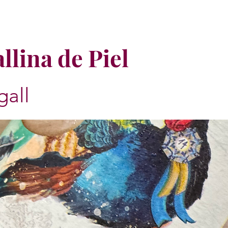
llina de Piel
gall