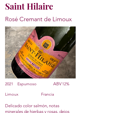
Saint Hilaire
Rosé Cremant de Limoux
ABV
2021
Espumoso
12%
Limoux
Francia
Delicado color salmón, notas
minerales de hierbas y rosas, dejos