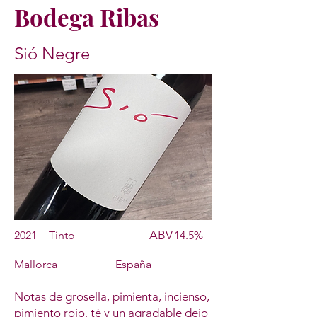
Bodega Ribas
Sió Negre
ABV
2021
Tinto
14.5%
Mallorca
España
Notas de grosella, pimienta, incienso,
pimiento rojo, té y un agradable dejo