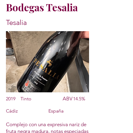
Bodegas Tesalia
Tesalia
ABV
2019
Tinto
14.5%
Cádiz
España
Complejo con una expresiva nariz de
fruta negra madura, notas especiadas